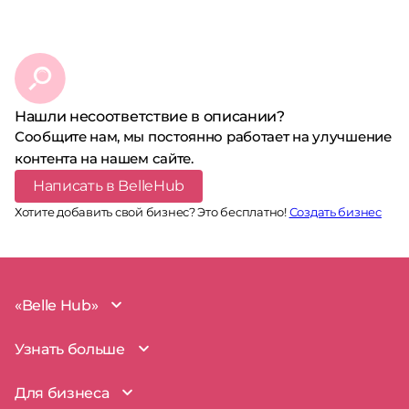
Нашли несоответствие в описании?
Сообщите нам, мы постоянно работает на улучшение
контента на нашем сайте.
Написать в BelleHub
Хотите добавить свой бизнес? Это бесплатно!
Создать бизнес
«Belle Hub»
О проекте
Узнать больше
Миссия
Наша команда
BelleHub для вас
Для бизнеса