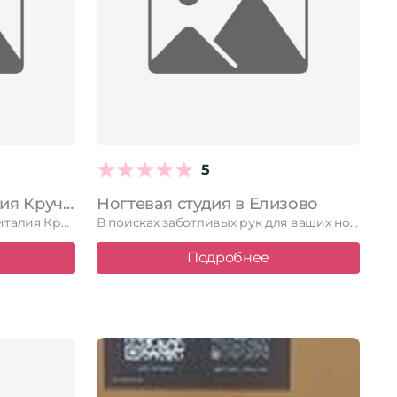
5
Стиль в Елизове Виталия Кручины, 32
Ногтевая студия в Елизово
Стиль в Елизове по адресу Виталия Кручины, 32. Читайте отзывы, …
В поисках заботливых рук для ваших ногтей? Ногтевая студия в …
Подробнее