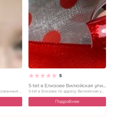
5
S-tet в Елизове Вилюйская улица, 25
Инна Енущенко – сертифицированный мастер маникюра и педикюра в салоне …
S-tet в Елизове по адресу Вилюйская улица, 25. Читайте отзывы, …
Подробнее