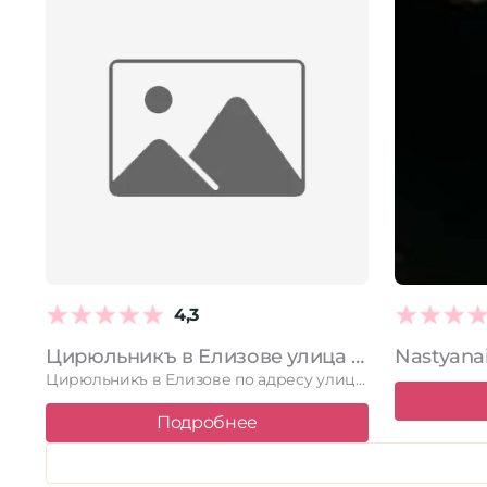
4,3
Цирюльникъ в Елизове улица Ленина, 17
Nastyanai
Цирюльникъ в Елизове по адресу улица Ленина, 17. Читайте отзывы, …
Подробнее