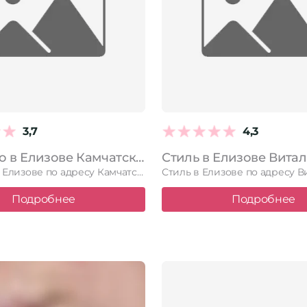
3,7
4,3
Randewoo в Елизове Камчатский край, Елизово, Виталия Кручины, 36/2, 3 этаж
Randewoo в Елизове по адресу Камчатский край, Елизово, Виталия Кручины, …
Подробнее
Подробнее