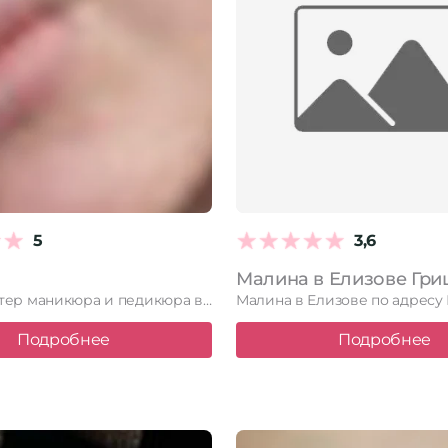
5
3,6
Малина в Елизове Гри
Елена – мастер маникюра и педикюра в Киеве, работающий на …
Подробнее
Подробнее