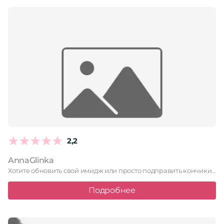
2,2
AnnaGlinka
Хотите обновить свой имидж или просто подправить кончики? Парикмахерская AnnaGlinka …
Подробнее