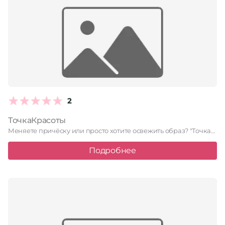
2
ТочкаКрасоты
Меняете причёску или просто хотите освежить образ? "ТочкаКрасоты" поможет вам …
Подробнее