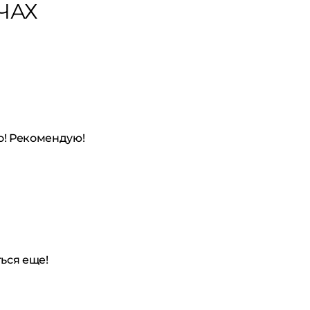
ЧАХ
о! Рекомендую!
ься еще!