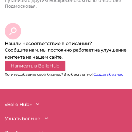
путаницы с другим Воскресенском на юго-востоке
Подмосковья.
Нашли несоответствие в описании?
Сообщите нам, мы постоянно работает на улучшение
контента на нашем сайте.
Написать в BelleHub
Хотите добавить свой бизнес? Это бесплатно!
Создать бизнес
«Belle Hub»
О проекте
Узнать больше
Миссия