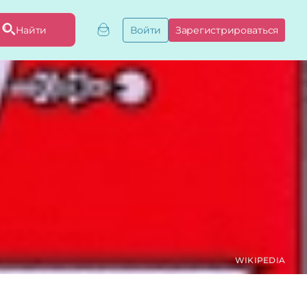
Найти
Войти
Зарегистрироваться
ривязать бизнес
привязку
ы
WIKIPEDIA