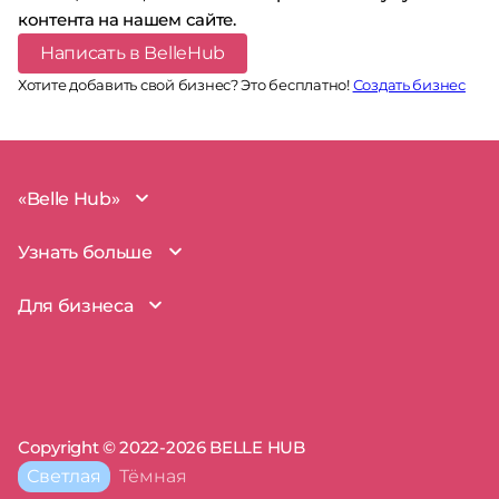
контента на нашем сайте.
Написать в BelleHub
Хотите добавить свой бизнес? Это бесплатно!
Создать бизнес
«Belle Hub»
О проекте
Узнать больше
Миссия
Наша команда
BelleHub для вас
Для бизнеса
Пользовательское соглашение
Вопросы и ответы
Согласие на обработку данных
Наш блог
BelleHub для бизнеса
Политика использования cookie
Покрытие рынка
Добавить бизнес
Политика конфиденциальности
Партнерство
Мой бизнес
Отзывы
Запросы прав на бизнес
Copyright © 2022-2026 BELLE HUB
Пресса о нас
Сертификаты
Тема
Светлая
Тёмная
сайта:
Полезные советы
Поддержка