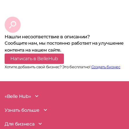
Нашли несоответствие в описании?
Сообщите нам, мы постоянно работает на улучшение
контента на нашем сайте.
Написать в BelleHub
Хотите добавить свой бизнес? Это бесплатно!
Создать бизнес
«Belle Hub»
О проекте
Узнать больше
Миссия
Наша команда
BelleHub для вас
Для бизнеса