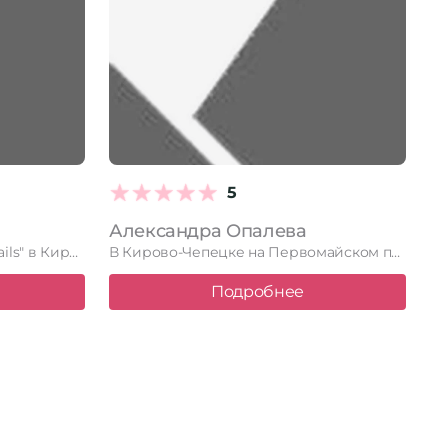
5
Александра Опалева
Студия маникюра "Tarasova Nails" в Кирово-Чепецке на улице Школьная 2 …
В Кирово-Чепецке на Первомайском пер., 5 ждет вас nail-мастер Александра …
Подробнее