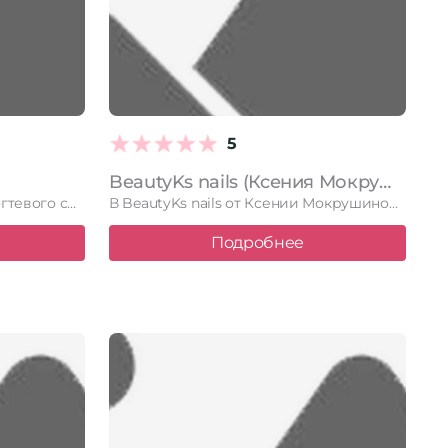
5
BeautyKs nails (Ксения Мокрушина)
LAK Studio – уютная студия ногтевого сервиса в самом сердце …
В BeautyKs nails от Ксении Мокрушиной Вы найдете качественный маникюр …
Подробнее