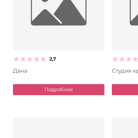
2,7
Дана
Студия к
-
-
Подробнее