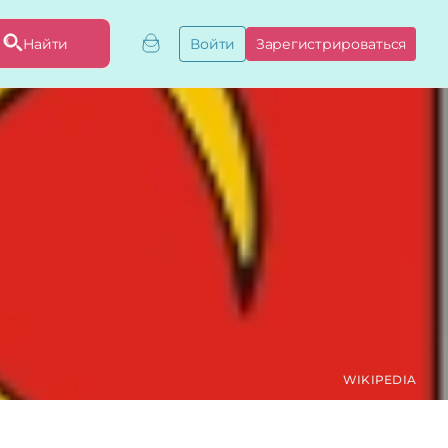
Найти
Войти
Зарегистрироваться
ривязать бизнес
привязку
ы
WIKIPEDIA