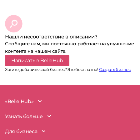
Нашли несоответствие в описании?
Сообщите нам, мы постоянно работает на улучшение
контента на нашем сайте.
Написать в BelleHub
Хотите добавить свой бизнес? Это бесплатно!
Создать бизнес
«Belle Hub»
О проекте
Узнать больше
Миссия
Наша команда
BelleHub для вас
Для бизнеса
Пользовательское соглашение
Вопросы и ответы