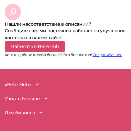
Нашли несоответствие в описании?
Сообщите нам, мы постоянно работает на улучшение
контента на нашем сайте.
Написать в BelleHub
Хотите добавить свой бизнес? Это бесплатно!
Создать бизнес
«Belle Hub»
О проекте
Узнать больше
Миссия
Наша команда
BelleHub для вас
Для бизнеса
Пользовательское соглашение
Вопросы и ответы
Согласие на обработку данных
Наш блог
BelleHub для бизнеса