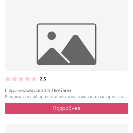
2,5
Парикмахерская в Любани
В поисках новой прически или просто желаете подстричь отросшие кончики? …
Подробнее