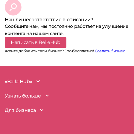
Нашли несоответствие в описании?
Сообщите нам, мы постоянно работает на улучшение
контента на нашем сайте.
Написать в BelleHub
Хотите добавить свой бизнес? Это бесплатно!
Создать бизнес
«Belle Hub»
О проекте
Узнать больше
Миссия
Наша команда
BelleHub для вас
Для бизнеса
Пользовательское соглашение
Вопросы и ответы
Согласие на обработку данных
Наш блог
BelleHub для бизнеса
Политика использования cookie
Покрытие рынка
Добавить бизнес