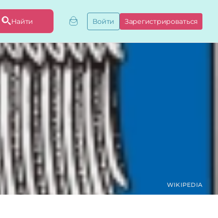
Найти
Войти
Зарегистрироваться
ривязать бизнес
привязку
ы
WIKIPEDIA