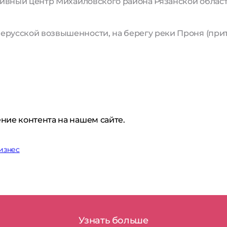
ативный центр Михайловского района Рязанской област
русской возвышенности, на берегу реки Проня (приток
ние контента на нашем сайте.
изнес
Узнать больше