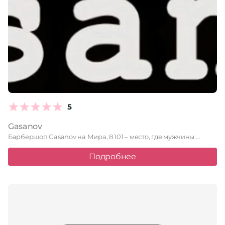
5
Gasanov
Барбершоп Gasanov на Мира, 8 101 – место, где мужчины …
Подробнее