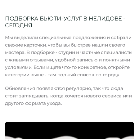
ПОДБОРКА БЬЮТИ-УСЛУГ В НЕЛИДОВЕ -
СЕГОДНЯ
Мы выделили специальные предложения и собрали
свежие карточки, чтобы вы быстрее нашли своего
мастера. В подборке - студии и частные специалисты
с живыми отзывами, удобной записью и понятными
условиями. Если ищете что-то конкретное, откройте
категории выше - там полный список по городу.
Обновления появляются регулярно, так что сюда
стоит заглядывать, когда хочется нового сервиса или
другого формата ухода.