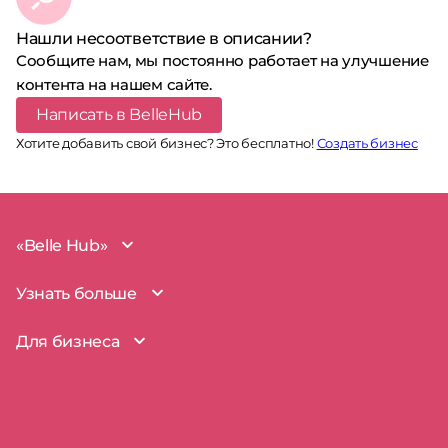
Нашли несоответствие в описании?
Сообщите нам, мы постоянно работает на улучшение
контента на нашем сайте.
Написать в BelleHub
Хотите добавить свой бизнес? Это бесплатно!
Создать бизнес
«Belle Hub»
О проекте
Узнать больше
Миссия
Наша команда
BelleHub для вас
Для бизнеса
Пользовательское соглашение
Вопросы и ответы
Согласие на обработку данных
Наш блог
BelleHub для бизнеса
Политика использования cookie
Покрытие рынка
Добавить бизнес
Политика конфиденциальности
Партнерство
Мой бизнес