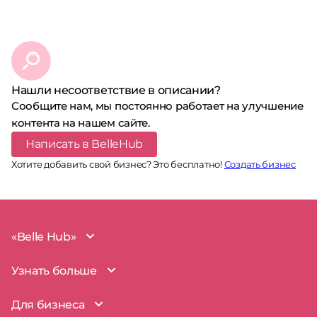
Нашли несоответствие в описании?
Сообщите нам, мы постоянно работает на улучшение
контента на нашем сайте.
Написать в BelleHub
Хотите добавить свой бизнес? Это бесплатно!
Создать бизнес
«Belle Hub»
О проекте
Узнать больше
Миссия
Наша команда
BelleHub для вас
Для бизнеса