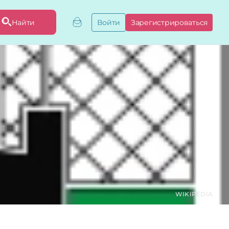
Найти
Войти
Зарегистрироваться
ривязать бизнес
привязку
ы
WIKIPEDIA