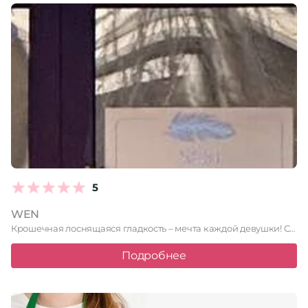
5
WEN
Крошечная лоснящаяся гладкость – мечта каждой девушки!
Студия лазерной эпиляции …
Подробнее