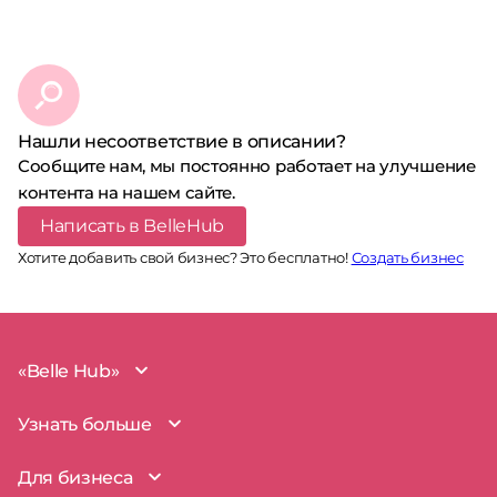
Нашли несоответствие в описании?
Сообщите нам, мы постоянно работает на улучшение
контента на нашем сайте.
Написать в BelleHub
Хотите добавить свой бизнес? Это бесплатно!
Создать бизнес
«Belle Hub»
О проекте
Узнать больше
Миссия
Наша команда
BelleHub для вас
Для бизнеса