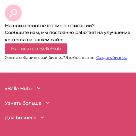
Нашли несоответствие в описании?
Сообщите нам, мы постоянно работает на улучшение
контента на нашем сайте.
Написать в BelleHub
Хотите добавить свой бизнес? Это бесплатно!
Создать бизнес
«Belle Hub»
О проекте
Узнать больше
Миссия
Наша команда
BelleHub для вас
Для бизнеса
Пользовательское соглашение
Вопросы и ответы
Согласие на обработку данных
Наш блог
BelleHub для бизнеса