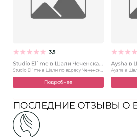
3,5
Studio El`me в Шали Чеченская Республика, Шали, улица Сугаип-Муллы Гайсумова, 4в, 7 этаж
Studio El`me в Шали по адресу Чеченская Республика, Шали, улица …
Подробнее
ПОСЛЕДНИЕ ОТЗЫВЫ О Б