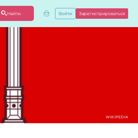
Найти
Войти
Зарегистрироваться
ривязать бизнес
привязку
ы
WIKIPEDIA