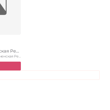
Мадина в Шали Чеченская Республика, Шали, улица Кадырова З.А., 1а, 1 этаж
Мадина в Шали по адресу Чеченская Республика, Шали, улица Кадырова …