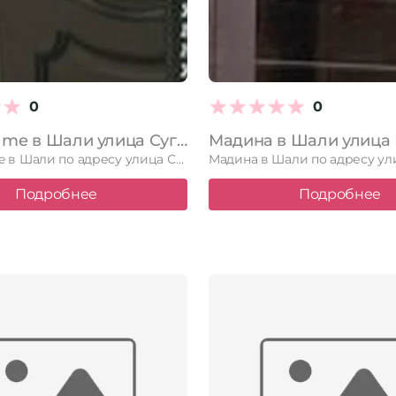
0
0
Studio El`me в Шали улица Сугаип-Муллы Гайсумова, 4в
Studio El`me в Шали по адресу улица Сугаип-Муллы Гайсумова, 4в. …
Подробнее
Подробнее