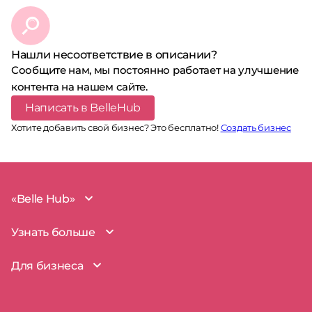
Нашли несоответствие в описании?
Сообщите нам, мы постоянно работает на улучшение
контента на нашем сайте.
Написать в BelleHub
Хотите добавить свой бизнес? Это бесплатно!
Создать бизнес
«Belle Hub»
О проекте
Узнать больше
Миссия
Наша команда
BelleHub для вас
Для бизнеса
Пользовательское соглашение
Вопросы и ответы
Согласие на обработку данных
Наш блог
BelleHub для бизнеса