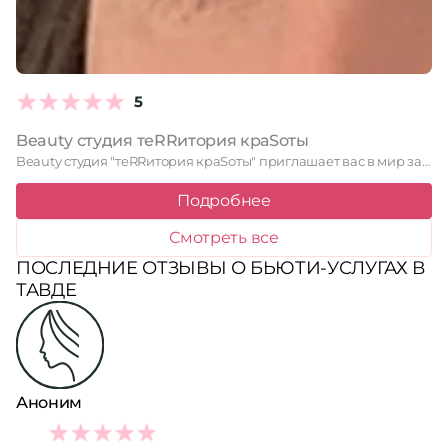
5
Beauty студия теRRитория краSоты
Beauty студия "теRRитория краSоты" приглашает вас в мир заботы о …
Подробнее
Смотреть все
ПОСЛЕДНИЕ ОТЗЫВЫ О БЬЮТИ-УСЛУГАХ В
ТАВДЕ
Аноним
5