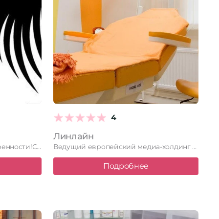
4
Линлайн
ренности!
Студия красоты "Не тушь" в Тюмени …
Ведущий европейский медиа-холдинг LInnLine специализируется на эстетической медицине. Мы являемся …
Подробнее