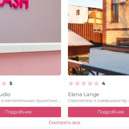
5
4
tudio
Elena Lange
Стремитесь к мечтательным пушистым ресницам? В Vellash studio воплотим вашу …
Подробнее
Подробнее
Смотреть все