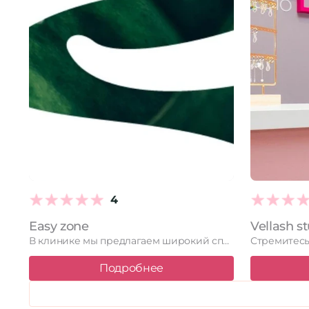
4
Easy zone
Vellash s
В клинике мы предлагаем широкий спектр услуг по массажу и …
Подробнее