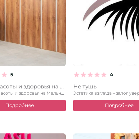
5
4
Центр красоты и здоровья на улице Мельникайте, 115
Не тушь
В центре красоты и здоровья на Мельникайте, 115 вы найдете …
Эстетика взгляда – залог уве
Подробнее
Подробнее