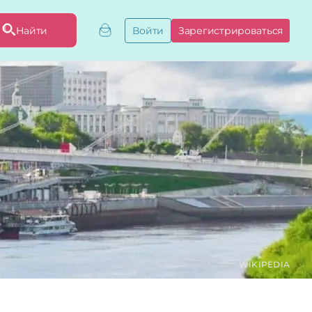
Найти
Войти
Зарегистрироваться
ривязать бизнес
привязку
ы
WIKIPEDIA