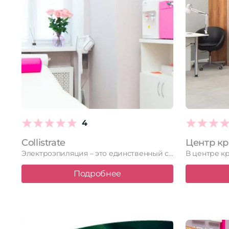
4
Collistrate
Электроэпиляция – это единственный способ избавиться от волос навсегда. За …
Подробнее