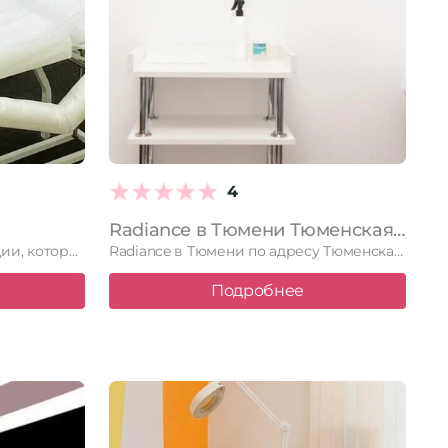
4
Radiance в Тюмени Тюменская область, Тюмень, Пермякова, 50/4а, 1 этаж
В Тюмени есть студия эпиляции, которая уже давно завоевала признание …
Radiance в Тюмени по адресу Тюменская область, Тюмень, Пермякова, 50/4а, …
Подробнее