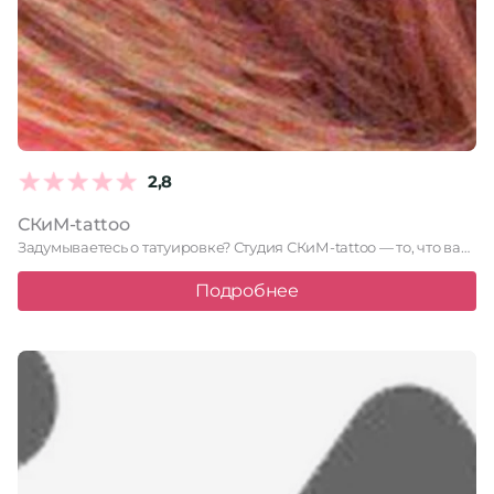
2,8
СКиМ-tattoo
Задумываетесь о татуировке? Студия СКиМ-tattoo — то, что вам нужно! …
Подробнее