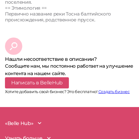
поселения.
== Этимология ==
Первично название реки Тосна балтийского
происхождения, родственное прусск.
Нашли несоответствие в описании?
Сообщите нам, мы постоянно работает на улучшение
контента на нашем сайте.
Написать в BelleHub
Хотите добавить свой бизнес? Это бесплатно!
Создать бизнес
«Belle Hub»
О проекте
Узнать больше