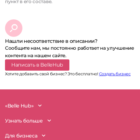
пункт в его составе.
Нашли несоответствие в описании?
Сообщите нам, мы постоянно работает на улучшение
контента на нашем сайте.
Написать в BelleHub
Хотите добавить свой бизнес? Это бесплатно!
Создать бизнес
«Belle Hub»
О проекте
Узнать больше
Миссия
Наша команда
BelleHub для вас
Для бизнеса