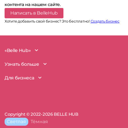
контента на нашем сайте.
Написать в BelleHub
Хотите добавить свой бизнес? Это бесплатно!
Создать бизнес
«Belle Hub»
О проекте
Узнать больше
Миссия
Наша команда
BelleHub для вас
Для бизнеса
Пользовательское соглашение
Вопросы и ответы
Согласие на обработку данных
Наш блог
BelleHub для бизнеса
Политика использования cookie
Покрытие рынка
Добавить бизнес
Политика конфиденциальности
Партнерство
Мой бизнес
Отзывы
Запросы прав на бизнес
Copyright © 2022-2026 BELLE HUB
Пресса о нас
Сертификаты
Тема
Светлая
Тёмная
сайта:
Полезные советы
Поддержка