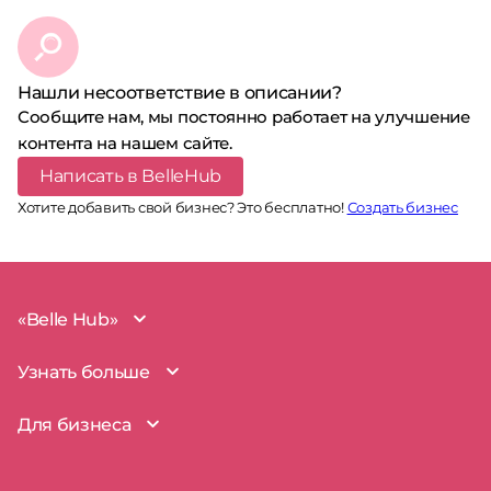
Нашли несоответствие в описании?
Сообщите нам, мы постоянно работает на улучшение
контента на нашем сайте.
Написать в BelleHub
Хотите добавить свой бизнес? Это бесплатно!
Создать бизнес
«Belle Hub»
О проекте
Узнать больше
Миссия
Наша команда
BelleHub для вас
Для бизнеса
Пользовательское соглашение
Вопросы и ответы
Согласие на обработку данных
Наш блог
BelleHub для бизнеса