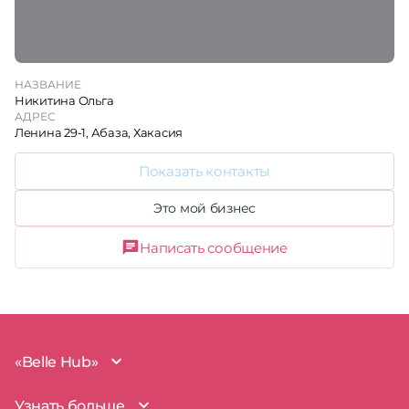
НАЗВАНИЕ
Никитина Ольга
АДРЕС
Ленина 29-1, Абаза, Хакасия
Показать контакты
Это мой бизнес
Написать сообщение
«Belle Hub»
О проекте
Узнать больше