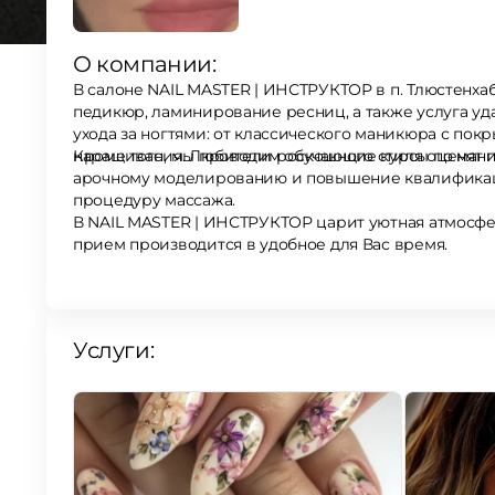
О компании:
В салоне NAIL MASTER | ИНСТРУКТОР в п. Тлюстенхаб
педикюр, ламинирование ресниц, а также услуга уд
ухода за ногтями: от классического маникюра с пок
Кроме того, мы проводим обучающие курсы по маник
наращивания. Любители роскошного стиля оц
арочному моделированию и повышение квалификаци
процедуру массажа.
В NAIL MASTER | ИНСТРУКТОР царит уютная атмосфер
прием производится в удобное для Вас время.
Услуги: