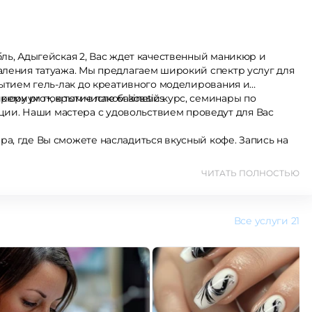
ль, Адыгейская 2, Вас ждет качественный маникюр и
аления татуажа. Мы предлагаем широкий спектр услуг для
рытием гель-лак до креативного моделирования и
юру pro+, в том числе базовый курс, семинары по
енят премиум покрытие лаком kinetics.
и. Наши мастера с удовольствием проведут для Вас
а, где Вы сможете насладиться вкусный кофе. Запись на
ЧИТАТЬ ПОЛНОСТЬЮ
Все услуги
21