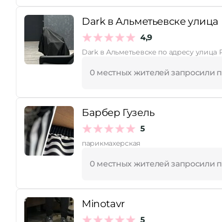
Dark в Альметьевске улица
4,9
Dark в Альметьевске по адресу улица 
0 местных жителей запросили 
Барбер Гузель
5
парикмахерская
0 местных жителей запросили 
Minotavr
5