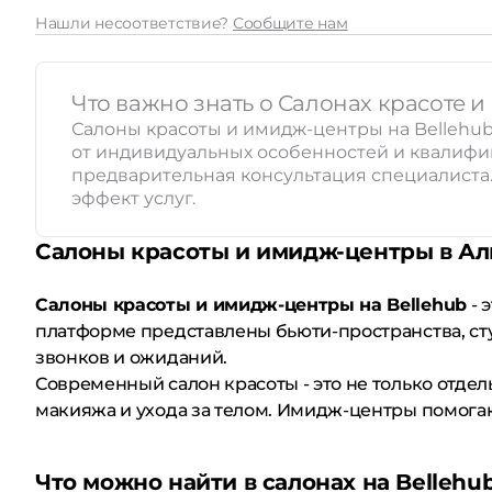
Нашли несоответствие?
Сообщите нам
Что важно знать о Салонах красоте 
Салоны красоты и имидж-центры на Bellehub
от индивидуальных особенностей и квалиф
предварительная консультация специалиста.
эффект услуг.
Салоны красоты и имидж-центры в Ал
Салоны красоты и имидж-центры на Bellehub
- 
платформе представлены бьюти-пространства, ст
звонков и ожиданий.
Современный салон красоты - это не только отде
макияжа и ухода за телом. Имидж-центры помогаю
Что можно найти в салонах на Bellehu