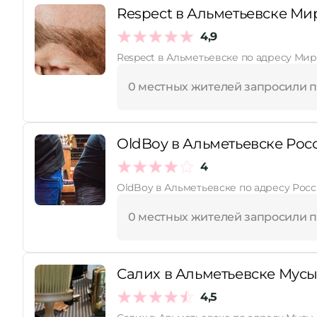
Respect в Альметьевске Мир
Принимает сертификаты
4,9
Respect в Альметьевске по адресу Мира
0 местных жителей запросили 
OldBoy в Альметьевске Росс
4
OldBoy в Альметьевске по адресу Росс
0 местных жителей запросили 
Салих в Альметьевске Мусы
4,5