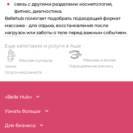
связь с другими разделами: косметология,
фитнес, диагностика.
Bellehub помогает подобрать подходящий формат
массажа - для отдыха, восстановления после
нагрузок или заботы о теле перед важным событием.
Еще категории и услуги в Аше
Макияж и визаж
Массаж и уход за
Наращивание ресниц
телом
Услуги массажиста
«Belle Hub»
О проекте
Узнать больше
Миссия
Наша команда
BelleHub для вас
Для бизнеса
Пользовательское соглашение
Вопросы и ответы