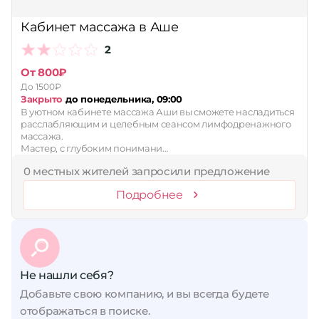
Принимает сертификаты
Кабинет массажа в Аше
Применить
2
Сбросить
От 800₽
До 1500₽
Закрыто
до понедельника, 09:00
В уютном кабинете массажа Аши вы сможете насладиться
расслабляющим и целебным сеансом лимфодренажного
массажа.
Мастер, с глубоким понимани…
0 местных жителей запросили предложение
Подробнее
Не нашли себя?
Добавьте свою компанию, и вы всегда будете
отображаться в поиске.