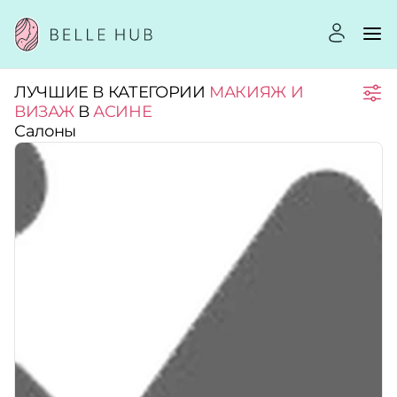
ЛУЧШИЕ В КАТЕГОРИИ
МАКИЯЖ И
Город:
ВИЗАЖ
В
АСИНЕ
Салоны
Категории:
Услуги:
Рейтинг:
Стоимость услуг: