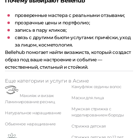
Почему выбирают Bellehub
проверенные мастера с реальными отзывами;
прозрачные цены и портфолио;
запись в пару кликов;
связь с другими бьюти-услугами: причёски, уход
за лицом, косметология.
Bellehub помогает найти визажиста, который создаст
образ под ваше настроение и событие —
естественный, стильный и стойкий.
Еще категории и услуги в Асине
Камуфляж седины волос
Макияж и визаж
Маски для лица
Ламинирование ресниц
Мужская стрижка с
Натуральное наращивание
моделированием бороды
Обьемное наращивание
Стрижка детская
Стрижка детская до 12 лет