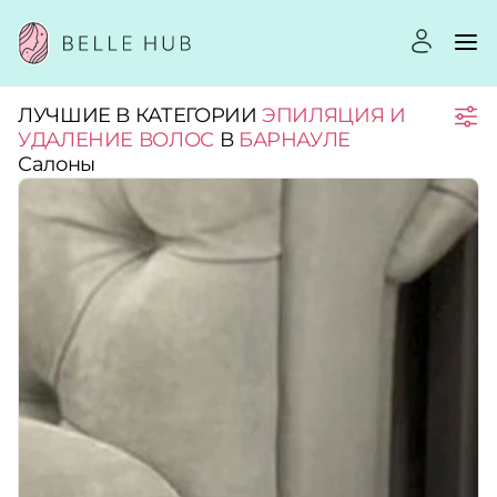
ЛУЧШИЕ В КАТЕГОРИИ
ЭПИЛЯЦИЯ И
Город:
УДАЛЕНИЕ ВОЛОС
В
БАРНАУЛЕ
Салоны
Категории:
Услуги:
Рейтинг:
Стоимость услуг: