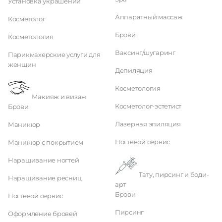
Установка украшений
Аппаратный массаж
Косметолог
Брови
Косметология
Ваксинг/шугаринг
Парикмахерские услуги для
женщин
Депиляция
Косметология
Макияж и визаж
Косметолог-эстетист
Брови
Лазерная эпиляция
Маникюр
Ногтевой сервис
Маникюр с покрытием
Наращивание ногтей
Тату, пирсинг и боди-
Наращивание ресниц
арт
Брови
Ногтевой сервис
Пирсинг
Оформление бровей