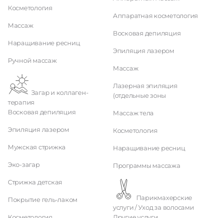
Косметология
Аппаратная косметология
Массаж
Восковая депиляция
Наращивание ресниц
Эпиляция лазером
Ручной массаж
Массаж
Лазерная эпиляция
Загар и коллаген-
(отдельные зоны
терапия
Восковая депиляция
Массаж тела
Эпиляция лазером
Косметология
Мужская стрижка
Наращивание ресниц
Эко-загар
Программы массажа
Стрижка детская
Парикмахерские
Покрытие гель-лаком
услуги / Уход за волосами
Косметология
Другие услуги