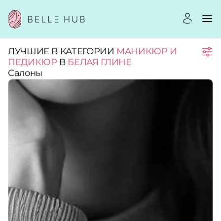
ЛУЧШИЕ В КАТЕГОРИИ
МАНИКЮР И
Город:
ПЕДИКЮР
В
БЕЛАЯ ГЛИНЕ
Салоны
Категории:
Рейтинг:
Стоимость услуг:
Принимает сертификаты
Применить