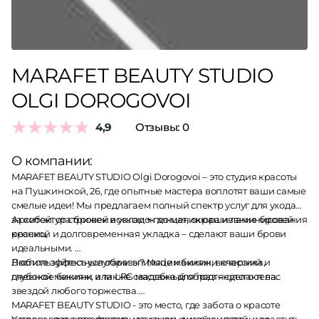
MARAFET BEAUTY STUDIO
OLGI DOROGOVOI
4,9
Отзывы:
0
О компании:
MARAFET BEAUTY STUDIO Olgi Dorogovoi – это студия красоты
на Пушкинской, 26, где опытные мастера воплотят ваши самые
смелые идеи! Мы предлагаем полный спектр услуг для ухода
за собой: от стрижек и укладок до маникюра и ламинирования
Архитектура бровей воском + пинцет, окрашивание бровей
ресниц.
краской и долговременная укладка – сделают ваши брови
идеальными.
Воспользуйтесь услугами эпиляции бикини классика,
Любите эффектные образы? Nude макияж, вечерний и
глубокое бикини или LPG массажа для подтянутого тела.
дневной макияж, а также свадебный образ – сделают вас
звездой любого торжества.
MARAFET BEAUTY STUDIO - это место, где забота о красоте