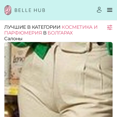
ЛУЧШИЕ В КАТЕГОРИИ
КОСМЕТИКА И
Город:
ПАРФЮМЕРИЯ
В
БОЛГАРАХ
Салоны
Категории:
Рейтинг:
Стоимость услуг:
Принимает сертификаты
Применить