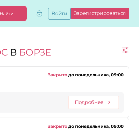
Зарегистрироваться
Войти
Найти
Добавить,
привязать
бизнес
Мой
ОС
В
БОРЗЕ
бизнес
Запросы
на привязку
Сертификаты
Закрыто
до понедельника, 09:00
Подробнее
Закрыто
до понедельника, 09:00