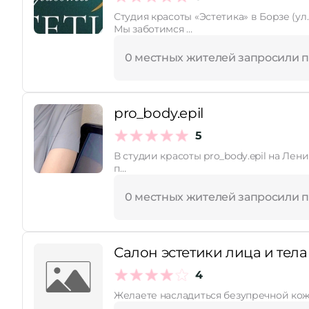
Студия красоты «Эстетика» в Борзе (ул
Мы заботимся …
Принимает сертификаты
0 местных жителей запросили 
pro_body.epil
5
В студии красоты pro_body.epil на Ле
п…
0 местных жителей запросили 
Салон эстетики лица и тела
4
Желаете насладиться безупречной коже