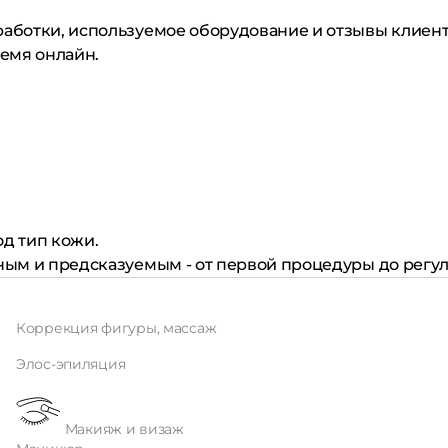
бработки, используемое оборудование и отзывы клиен
ремя онлайн.
д тип кожи.
тным и предсказуемым - от первой процедуры до рег
Коррекция фигуры, массаж
Элос-эпиляция
Макияж и визаж