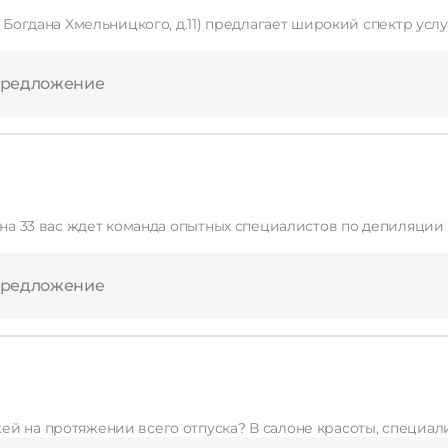
. Богдана Хмельницкого, д.11) предлагает широкий спектр усл
Применить
предложение
Сбросить
нина 33 вас ждет команда опытных специалистов по депиляции
предложение
й на протяжении всего отпуска? В салоне красоты, специали