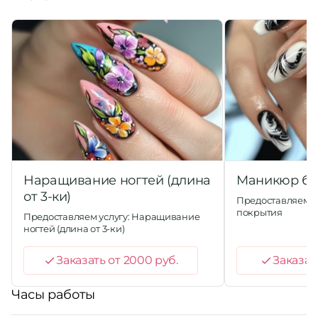
Наращивание ногтей (длина
Маникюр бе
от 3-ки)
Предоставляем у
покрытия
Предоставляем услугу: Наращивание
ногтей (длина от 3-ки)
Заказать от 2000 руб.
Заказат
Часы работы