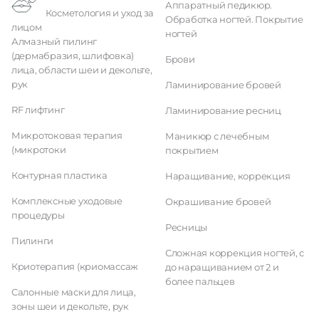
Аппаратный педикюр.
Косметология и уход за
Обработка ногтей. Покрытие
лицом
ногтей
Алмазный пилинг
(дермабразия, шлифовка)
Брови
лица, области шеи и декольте,
рук
Ламинирование бровей
RF лифтинг
Ламинирование ресниц
Микротоковая терапия
Маникюр с лечебным
(микротоки
покрытием
Контурная пластика
Наращивание, коррекция
Комплексные уходовые
Окрашивание бровей
процедуры
Ресницы
Пилинги
Сложная коррекция ногтей, с
Криотерапия (криомассаж
до наращиванием от 2 и
более пальцев
Салонные маски для лица,
зоны шеи и декольте, рук