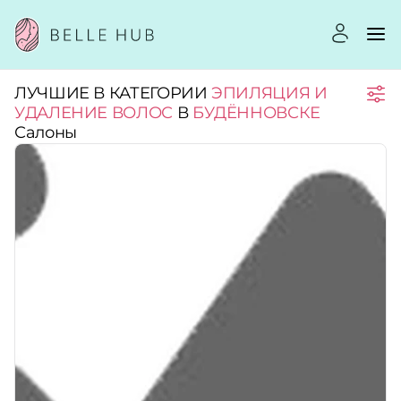
ЛУЧШИЕ В КАТЕГОРИИ
ЭПИЛЯЦИЯ И
Город:
УДАЛЕНИЕ ВОЛОС
В
БУДЁННОВСКЕ
Салоны
Категории:
Услуги:
Рейтинг:
Стоимость услуг: