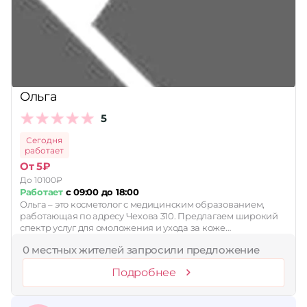
Принимает сертификаты
Применить
Сбросить
Ольга
5
Сегодня
работает
От 5₽
До 10100₽
Работает
с 09:00 до 18:00
Ольга – это косметолог с медицинским образованием,
работающая по адресу Чехова 310. Предлагаем широкий
спектр услуг для омоложения и ухода за коже…
0 местных жителей запросили предложение
Подробнее