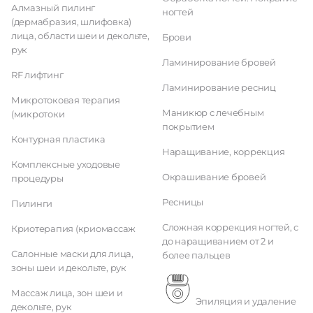
Алмазный пилинг
ногтей
(дермабразия, шлифовка)
лица, области шеи и декольте,
Брови
рук
Ламинирование бровей
RF лифтинг
Ламинирование ресниц
Микротоковая терапия
Маникюр с лечебным
(микротоки
покрытием
Контурная пластика
Наращивание, коррекция
Комплексные уходовые
Окрашивание бровей
процедуры
Ресницы
Пилинги
Сложная коррекция ногтей, с
Криотерапия (криомассаж
до наращиванием от 2 и
Салонные маски для лица,
более пальцев
зоны шеи и декольте, рук
Массаж лица, зон шеи и
Эпиляция и удаление
декольте, рук