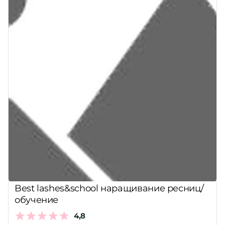
Best lashes&school наращивание ресниц/
обучение
4,8