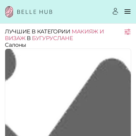
ЛУЧШИЕ В КАТЕГОРИИ
МАКИЯЖ И
Город:
ВИЗАЖ
В
БУГУРУСЛАНЕ
Салоны
Категории:
Услуги:
Рейтинг:
Стоимость услуг: