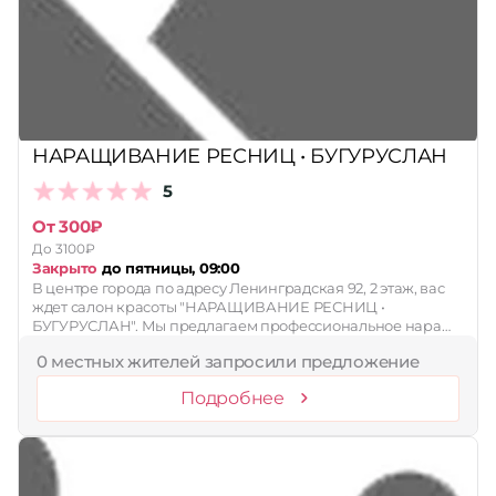
Принимает сертификаты
Применить
Сбросить
НАРАЩИВАНИЕ РЕСНИЦ • БУГУРУСЛАН
5
От 300₽
До 3100₽
Закрыто
до пятницы, 09:00
В центре города по адресу Ленинградская 92, 2 этаж, вас
ждет салон красоты "НАРАЩИВАНИЕ РЕСНИЦ •
БУГУРУСЛАН". Мы предлагаем профессиональное нара…
0 местных жителей запросили предложение
Подробнее