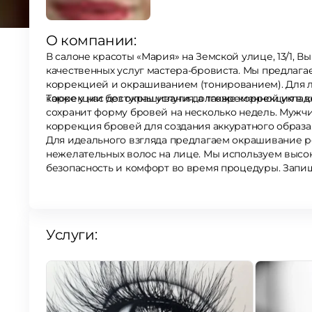
О компании:
В салоне красоты «Мария» на Земской улице, 13/1,
качественных услуг мастера-бровиста. Мы предлага
коррекцией и окрашиванием (тонированием). Для любителей естественного эффекта есть варианты
коррекции без окрашивания, а также коррекция в к
Также у нас доступны услуги долговременной укла
сохранит форму бровей на несколько недель. Мужч
коррекция бровей для создания аккуратного образа
Для идеального взгляда предлагаем окрашивание р
нежелательных волос на лице. Мы используем высококачественные материалы, чтобы гарантировать Вам
безопасность и комфорт во время процедуры. Запиш
благодаря нашим услугам по красоте!
Услуги: