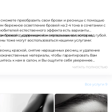
 Вы сможете преобразить свои брови и ресницы с помощью
ем бережное осветление бровей на 2-4 тона в сочетании с
омплексе с удалением нежелательных волосков над губой.
дки бровей с коррекцией и окрашиванием, которая
ины тоже могут воспользоваться нашими услугами:
.
есниц краской, снятие наращенных ресниц и удаление
итесь к нам в салон, и Вы ощутите себя увереннее
ЧИТАТЬ ПОЛНОСТЬЮ
Все услуги
9