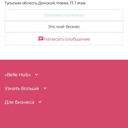
Тульская область, Донской, Новая, 17, 1 этаж
Показать контакты
Это мой бизнес
Написать сообщение
«Belle Hub»
О проекте
Узнать больше
Миссия
Наша команда
BelleHub для вас
Для бизнеса
Пользовательское соглашение
Вопросы и ответы
Согласие на обработку данных
Наш блог
BelleHub для бизнеса
Политика использования cookie
Покрытие рынка
Добавить бизнес