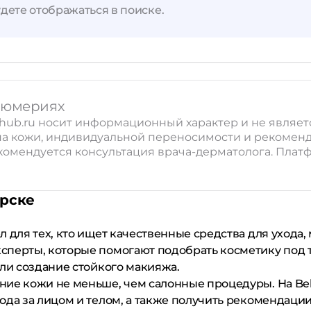
Применить
дете отображаться в поиске.
Сбросить
рфюмериях
hub.ru носит информационный характер и не являе
ипа кожи, индивидуальной переносимости и рекомен
омендуется консультация врача-дерматолога. Плат
орске
ел для тех, кто ищет качественные средства для ухода
перты, которые помогают подобрать косметику под ти
или создание стойкого макияжа.
ние кожи не меньше, чем салонные процедуры. На Be
ода за лицом и телом, а также получить рекомендаци