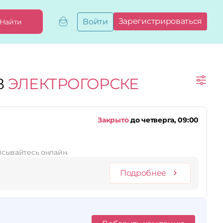
Зарегистрироваться
Войти
Найти
Добавить,
привязать
бизнес
Мой
В
ЭЛЕКТРОГОРСКЕ
бизнес
Запросы
на привязку
Сертификаты
Закрыто
до четверга, 09:00
писывайтесь онлайн.
Подробнее