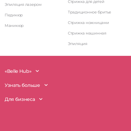
Стрижка для детей
Эпиляция лазером
Традиционное бритье
Педикюр
Стрижка ножницами
Маникюр
Стрижка машинная
Эпиляция
«Belle Hub»
О проекте
Узнать больше
Миссия
Наша команда
BelleHub для вас
Для бизнеса
Пользовательское соглашение
Вопросы и ответы
Согласие на обработку данных
Наш блог
BelleHub для бизнеса
Политика использования cookie
Покрытие рынка
Добавить бизнес
Политика конфиденциальности
Партнерство
Мой бизнес