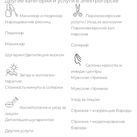
Другие категории и услуги в Электрогорске
Маникюр и педикюр
Парикмахерские
Наращивание ресниц
услуги / Уход за волосами
Парикмахерский зал
Педикюр
персона
Маникюр
Солярий
Шугаринг/депиляция воском
Салоны красоты и
имидж-центры
Загар и коллаген-
Мужская стрижка
терапия
Стоимость минуты в солярии
Мужские стрижки
Уход за лицом
Косметология и уход за
Стрижка + коррекция бороды
лицом
Депиляция шугарингом
Стрижка + моделирование
бороды
Другие услуги