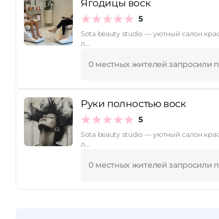
Ягодицы воск
5
Sota beauty studio — уютный салон кр
л…
0 местных жителей запросили 
Руки полностью воск
5
Sota beauty studio — уютный салон кр
л…
0 местных жителей запросили 