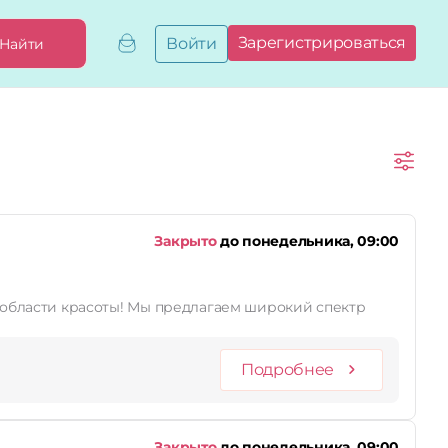
Зарегистрироваться
Войти
Найти
Добавить,
привязать
бизнес
Мой
бизнес
Запросы
на привязку
Сертификаты
Закрыто
до понедельника, 09:00
лагаем широкий спектр
Подробнее
Закрыто
до понедельника, 09:00