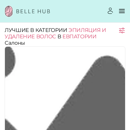
ЛУЧШИЕ В КАТЕГОРИИ
ЭПИЛЯЦИЯ И
Город:
УДАЛЕНИЕ ВОЛОС
В
ЕВПАТОРИИ
Салоны
Категории:
Услуги:
Рейтинг:
Стоимость услуг: