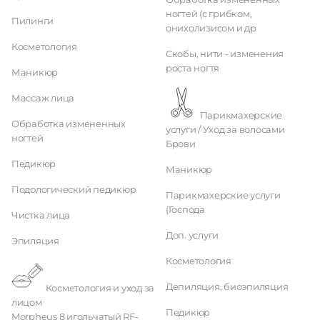
ногтей (с грибком,
Пилинги
онихолизисом и др
Косметология
Скобы, нити - изменения
роста ногтя
Маникюр
Массаж лица
Парикмахерские
Обработка измененных
услуги / Уход за волосами
ногтей
Брови
Педикюр
Маникюр
Подологический педикюр
Парикмахерские услуги
(Господа
Чистка лица
Доп. услуги
Эпиляция
Косметология
Депиляция, биоэпиляция
Косметология и уход за
лицом
Педикюр
Morpheus 8 игольчатый RF-