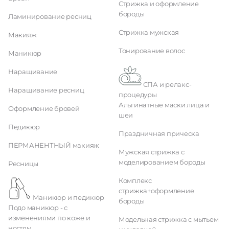
Стрижка и оформление
бороды
Ламинирование ресниц
Стрижка мужская
Макияж
Тонирование волос
Маникюр
Наращивание
СПА и релакс-
Наращивание ресниц
процедуры
Альгинатные маски лица и
Оформление бровей
шеи
Педикюр
Праздничная прическа
ПЕРМАНЕНТНЫЙ макияж
Мужская стрижка с
моделированием бороды
Ресницы
Комплекс
стрижка+оформление
Маникюр и педикюр
бороды
Подо маникюр - с
изменениями по коже и
Модельная стрижка с мытьем
ногтям