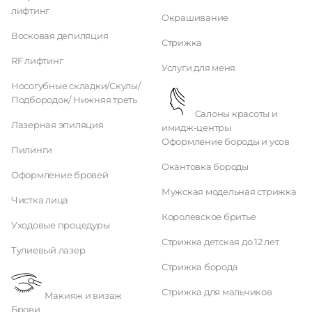
лифтинг
Окрашивание
Восковая депиляция
Стрижка
RF лифтинг
Услуги для меня
Носогубные складки/Скулы/
Подбородок/ Нижняя треть
Салоны красоты и
Лазерная эпиляция
имидж-центры
Оформление бороды и усов
Пилинги
Окантовка бороды
Оформление бровей
Мужская модельная стрижка
Чистка лица
Королевское бритье
Уходовые процедуры
Стрижка детская до 12 лет
Тулиевый лазер
Стрижка борода
Стрижка для мальчиков
Макияж и визаж
Брови