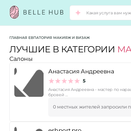
Город:
ГЛАВНАЯ
ЕВПАТОРИЯ
МАКИЯЖ И ВИЗАЖ
ЛУЧШИЕ В КАТЕГОРИИ
МА
Салоны
Категории:
Анастасия Андреевна
Услуги:
5
Анастасия Андреевна - мастер по нар
бровей …
Рейтинг:
0 местных жителей запросили 
Стоимость услуг:
eshport.pro