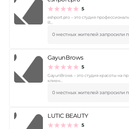
5
Принимает сертификаты
eshport.pro – это студия профессиона
Я…
0 местных жителей запросили 
GayunBrows
5
GayunBrows – это студия красоты на п
клиен…
0 местных жителей запросили 
LUTIC BEAUTY
5