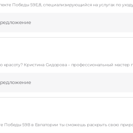
пекте Победы 59Е,8, специализирующийся на услугах по уход
предложение
ою красоту? Кристина Сидорова – профессиональный мастер
предложение
кте Победы 59В в Евпатории ты сможешь раскрыть свою при