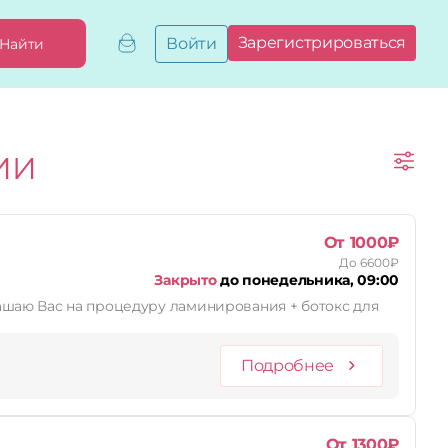
Зарегистрироваться
Войти
Найти
Добавить,
привязать
бизнес
Мой
ИИ
бизнес
Запросы
на привязку
Сертификаты
От 1000₽
До 6600₽
Закрыто
до понедельника, 09:00
ашаю Вас на процедуру ламинирования + ботокс для
Подробнее
От 1300₽